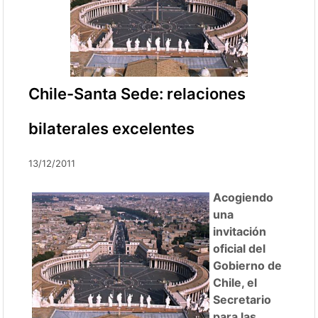
Chile-Santa Sede: relaciones
bilaterales excelentes
13/12/2011
Acogiendo
una
invitación
oficial del
Gobierno de
Chile, el
Secretario
para las