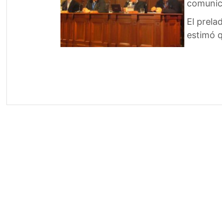
comunic
El prela
estimó q