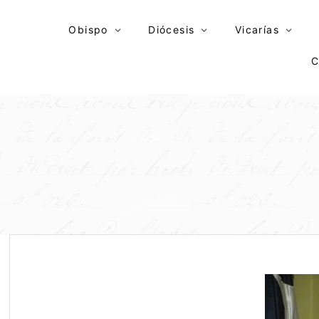
Skip
to
Obispo
Diócesis
Vicarías
content
C