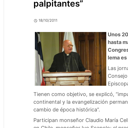
palpitantes”
18/10/2011
Unos 200
hasta ma
Congreso
lema es 
Las jorn
Consejo 
Episcopa
Tienen como objetivo, se explicó, “imp
continental y la evangelización permanen
cambio de época histórica”.
Participan monseñor Claudio María Cell
en Chile, monseñor Ivo Scapolo; el p