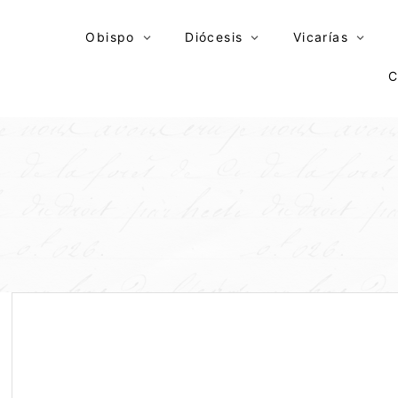
Skip
to
Obispo
Diócesis
Vicarías
content
C