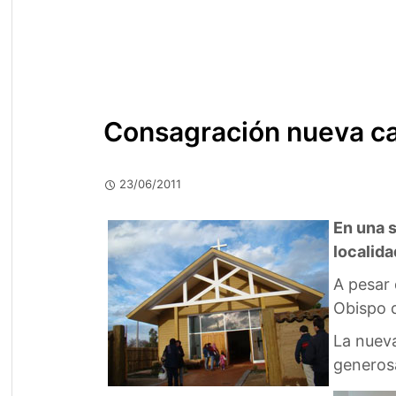
Consagración nueva ca
23/06/2011
En una 
localida
A pesar d
Obispo d
La nueva
generos