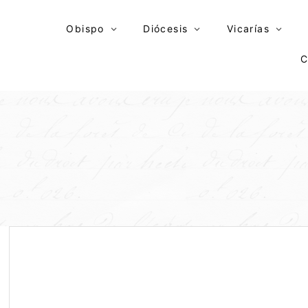
Skip
to
Obispo
Diócesis
Vicarías
content
C