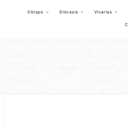
Skip
to
Obispo
Diócesis
Vicarías
content
C