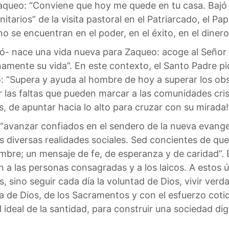
ueo: “Conviene que hoy me quede en tu casa. Bajó ráp
tarios” de la visita pastoral en el Patriarcado, el Pa
 se encuentran en el poder, en el éxito, en el dinero,
ó- nace una vida nueva para Zaqueo: acoge al Señor 
namente su vida”. En este contexto, el Santo Padre pid
: “Supera y ayuda al hombre de hoy a superar los obst
or las faltas que pueden marcar a las comunidades cris
, de apuntar hacia lo alto para cruzar con su mirada!
 “avanzar confiados en el sendero de la nueva evangel
las diversas realidades sociales. Sed concientes de q
bre; un mensaje de fe, de esperanza y de caridad”. E
n a las personas consagradas y a los laicos. A estos 
s, sino seguir cada día la voluntad de Dios, vivir ver
ra de Dios, de los Sacramentos y con el esfuerzo coti
l ideal de la santidad, para construir una sociedad di