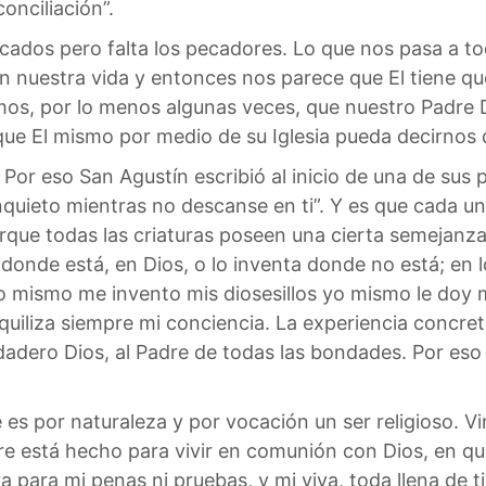
onciliación”.
ados pero falta los pecadores. Lo que nos pasa a t
en nuestra vida y entonces nos parece que El tiene q
os, por lo menos algunas veces, que nuestro Padre
ue El mismo por medio de su Iglesia pueda decirnos q
. Por eso San Agustín escribió al inicio de una de sus 
quieto mientras no descanse en ti”. Y es que cada u
rque todas las criaturas poseen una cierta semejanz
donde está, en Dios, o lo inventa donde no está; en los
 yo mismo me invento mis diosesillos yo mismo le doy m
uiliza siempre mi conciencia. La experiencia concre
dadero Dios, al Padre de todas las bondades. Por eso 
 es por naturaleza y por vocación un ser religioso. V
 está hecho para vivir en comunión con Dios, en qu
a para mi penas ni pruebas, y mi viva, toda llena de ti