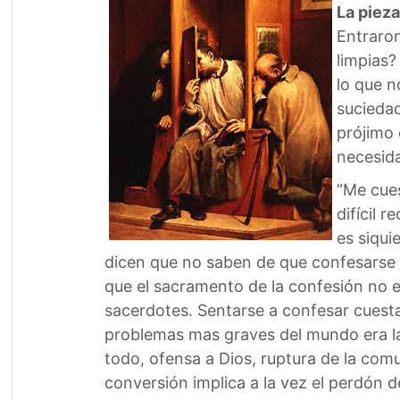
La piez
Entraron
limpias?
lo que n
suciedad
prójimo 
necesida
“Me cues
difícil 
es siqui
dicen que no saben de que confesarse 
que el sacramento de la confesión no 
sacerdotes. Sentarse a confesar cuest
problemas mas graves del mundo era la 
todo, ofensa a Dios, ruptura de la comu
conversión implica a la vez el perdón de