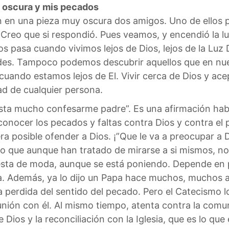
a oscura y mis pecados
 en una pieza muy oscura dos amigos. Uno de ellos p
 Creo que si respondió. Pues veamos, y encendió la 
os pasa cuando vivimos lejos de Dios, lejos de la Luz
es. Tampoco podemos descubrir aquellos que en nues
cuando estamos lejos de El. Vivir cerca de Dios y ace
d de cualquier persona.
ta mucho confesarme padre”. Es una afirmación habi
reconocer los pecados y faltas contra Dios y contra el
era posible ofender a Dios. ¡”Que le va a preocupar a 
o que aunque han tratado de mirarse a si mismos, no
esta de moda, aunque se está poniendo. Depende en 
a. Además, ya lo dijo un Papa hace muchos, muchos añ
perdida del sentido del pecado. Pero el Catecismo lo
nión con él. Al mismo tiempo, atenta contra la comuni
 Dios y la reconciliación con la Iglesia, que es lo que 