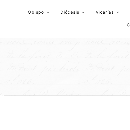
Skip
to
Obispo
Diócesis
Vicarías
content
C