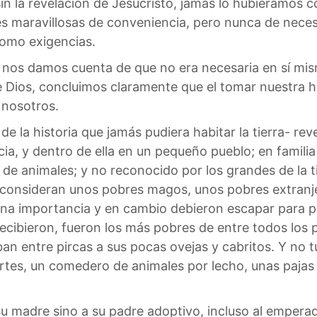
in la revelación de Jesucristo, jamás lo hubiéramos c
 maravillosas de conveniencia, pero nunca de neces
omo exigencias.
os damos cuenta de que no era necesaria en sí mism
 de Dios, concluimos claramente que el tomar nuestra
a nosotros.
e la historia que jamás pudiera habitar la tierra- rev
a, y dentro de ella en un pequeño pueblo; en familia
de animales; y no reconocido por los grandes de la ti
o consideran unos pobres magos, unos pobres extranje
una importancia y en cambio debieron escapar para po
cibieron, fueron los más pobres de entre todos los po
ban entre pircas a sus pocas ovejas y cabritos. Y no 
partes, un comedero de animales por lecho, unas pajas 
 su madre sino a su padre adoptivo, incluso al empe