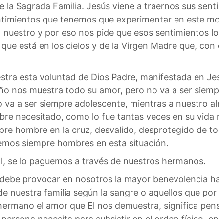
de la Sagrada Familia. Jesús viene a traernos sus sen
entimientos que tenemos que experimentar en este 
 nuestro y por eso nos pide que esos sentimientos 
ue está en los cielos y de la Virgen Madre que, con el
estra esta voluntad de Dios Padre, manifestada en Je
o nos muestra todo su amor, pero no va a ser siemp
no va a ser siempre adolescente, mientras a nuestro
bre necesitado, como lo fue tantas veces en su vida
pre hombre en la cruz, desvalido, desprotegido de to
remos siempre hombres en esta situación.
Él, se lo paguemos a través de nuestros hermanos.
 debe provocar en nosotros la mayor benevolencia ha
 de nuestra familia según la sangre o aquellos que po
 hermano el amor que El nos demuestra, significa pens
persona necesita para subsistir en el orden físico, en 