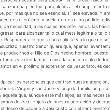
lcanzar una plenitud, para alcanzar el cumplimiento d
que, por más que no sea esencial, sí, sea elevada. Y 
 hacernos el prójimo; y adelantarnos al no pedido, ad
, de necesidad, a las cuales nos referíamos: las básic
resar, para alcanzar tal o cual meta legítima o tal o
. Responder a lo que se nos solicite y a lo que no se n
esucristo nuestro Señor quiere que, apenas levantem
e producirnos el Hijo de Dios hecho hombre -puesto
vantemos y extendamos la mirada a nuestro alrededor
mos en el prójimo la extensión de Jesucristo, es deci
ltiplicar los personajes que centran nuestra atención, 
sebre -la Virgen y san José- y luego la familia un poc
y aquella que, aunque esté más lejos, es más necesit
engamos desde el objeto de nuestra adoración y de n
 el deseo de pagarle a Jesucristo con el sentimient