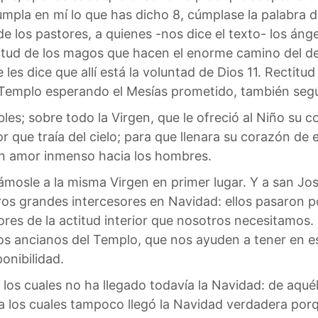
umpla en mí lo que has dicho 8, cúmplase la palabra d
 de los pastores, a quienes -nos dice el texto- los án
titud de los magos que hacen el enorme camino del d
 les dice que allí está la voluntad de Dios 11. Rectit
 Templo esperando el Mesías prometido, también segú
es; sobre todo la Virgen, que le ofreció al Niño su c
r que traía del cielo; para que llenara su corazón de 
un amor inmenso hacia los hombres.
osle a la misma Virgen en primer lugar. Y a san Jos
ros grandes intercesores en Navidad: ellos pasaron 
sores de la actitud interior que nosotros necesitamos
los ancianos del Templo, que nos ayuden a tener en e
onibilidad.
os cuales no ha llegado todavía la Navidad: de aquéll
a los cuales tampoco llegó la Navidad verdadera porqu