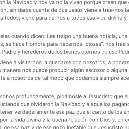
on la Navidad y hoy ya no la viven porque creen que e
ión, sin darse cuenta de que Jesús viene a traernos l
 a todos; viene para darnos a todos esa vida divina y,
es cuando dicen: Les traigo una buena noticia, una g
s, se hace Hombre para hacernos “dioses”, nos trae s
u Padre y herederos de los bienes eternos de ese Pad
viene a visitarnos, a quedarse con nosotros, a pone
a manera nos puede producir algún escozor o alguna 
nte a nosotros de tal modo que podamos siempre acerc
onos profundamente, pidámosle a Jesucristo que el g
istianos que olvidaron la Navidad y a aquellos pagano
ener verdaderamente esa paz que el canto de los án
 por la vida divina y la buena relación con Dios y, en 
de esa paz y de ese gozo inefable que Jesucristo nos 