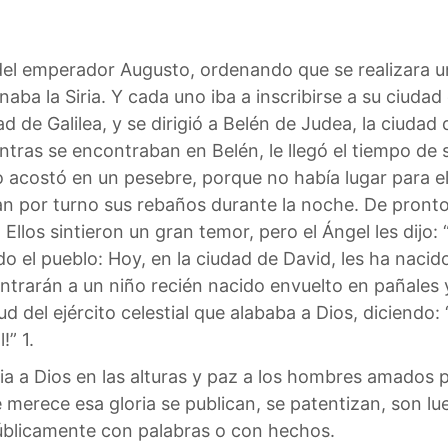
del emperador Augusto, ordenando que se realizara u
ba la Siria. Y cada uno iba a inscribirse a su ciudad 
ad de Galilea, y se dirigió a Belén de Judea, la ciudad
ras se encontraban en Belén, le llegó el tiempo de se
o acostó en un pesebre, porque no había lugar para el
 por turno sus rebaños durante la noche. De pronto, 
. Ellos sintieron un gran temor, pero el Ángel les dijo
o el pueblo: Hoy, en la ciudad de David, les ha nacido
contrarán a un niño recién nacido envuelto en pañales
 del ejército celestial que alababa a Dios, diciendo: “
!” 1.
a a Dios en las alturas y paz a los hombres amados p
merece esa gloria se publican, se patentizan, son lu
públicamente con palabras o con hechos.