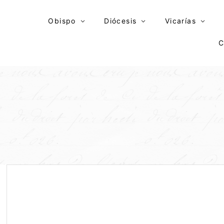
Skip
to
Obispo
Diócesis
Vicarías
content
C