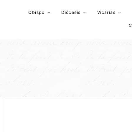
Skip
to
Obispo
Diócesis
Vicarías
content
C