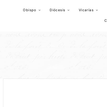
Skip
to
Obispo
Diócesis
Vicarías
content
C