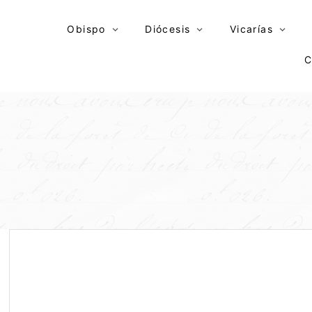
Skip
to
Obispo
Diócesis
Vicarías
content
C