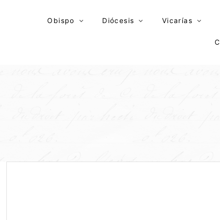
Skip
to
Obispo
Diócesis
Vicarías
content
C