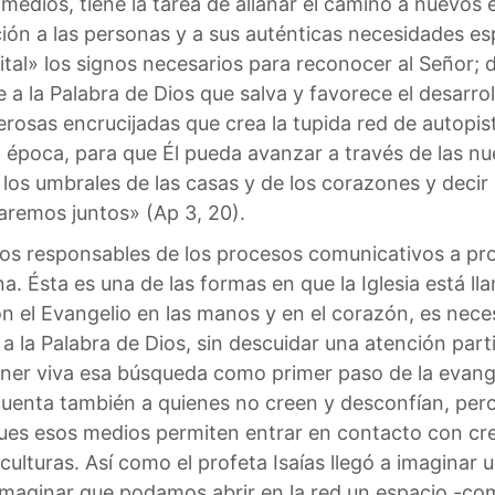
edios, tiene la tarea de allanar el camino a nuevos
ión a las personas y a sus auténticas necesidades esp
ital» los signos necesarios para reconocer al Señor; 
e a la Palabra de Dios que salva y favorece el desarr
osas encrucijadas que crea la tupida red de autopista
 época, para que Él pueda avanzar a través de las n
 los umbrales de las casas y de los corazones y decir
naremos juntos» (Ap 3, 20).
los responsables de los procesos comunicativos a pro
a. Ésta es una de las formas en que la Iglesia está ll
on el Evangelio en las manos y en el corazón, es nec
la Palabra de Dios, sin descuidar una atención partic
r viva esa búsqueda como primer paso de la evangeli
cuenta también a quienes no creen y desconfían, pero
ues esos medios permiten entrar en contacto con crey
ulturas. Así como el profeta Isaías llegó a imaginar 
e imaginar que podamos abrir en la red un espacio -co