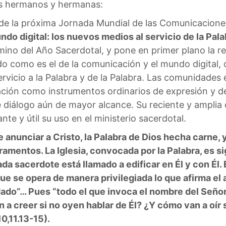
s hermanos y hermanas:
 de la próxima Jornada Mundial de las Comunicacione
ndo digital: los nuevos medios al servicio de la Pal
mino del Año Sacerdotal, y pone en primer plano la r
do como es el de la comunicación y el mundo digital,
 servicio a la Palabra y de la Palabra. Las comunidade
ión como instrumentos ordinarios de expresión y de c
diálogo aún de mayor alcance. Su reciente y amplia d
te y útil su uso en el ministerio sacerdotal.
de anunciar a Cristo, la Palabra de Dios hecha carne,
ramentos. La Iglesia, convocada por la Palabra, es 
a sacerdote está llamado a edificar en Él y con Él. E
que se opera de manera privilegiada lo que afirma el 
ado”… Pues “todo el que invoca el nombre del Señor
 a creer si no oyen hablar de Él? ¿Y cómo van a oír
0,11.13-15).