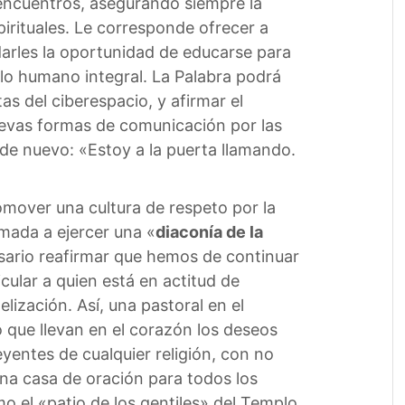
 encuentros, asegurando siempre la
irituales. Le corresponde ofrecer a
darles la oportunidad de educarse para
ollo humano integral. La Palabra podrá
s del ciberespacio, y afirmar el
uevas formas de comunicación por las
 de nuevo: «Estoy a la puerta llamando.
mover una cultura de respeto por la
amada a ejercer una «
diaconía de la
esario reafirmar que hemos de continuar
ular a quien está en actitud de
zación. Así, una pastoral en el
 que llevan en el corazón los deseos
entes de cualquier religión, con no
una casa de oración para todos los
mo el «patio de los gentiles» del Templo