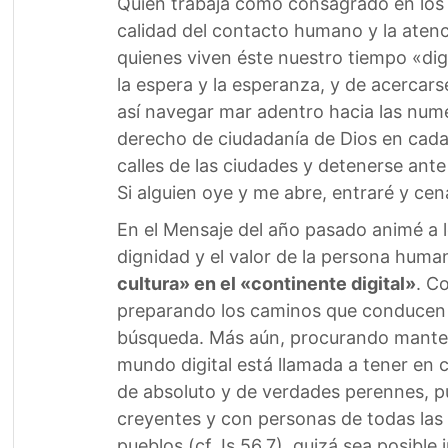
Quien trabaja como consagrado en los m
calidad del contacto humano y la atenc
quienes viven éste nuestro tiempo «dig
la espera y la esperanza, y de acercars
así navegar mar adentro hacia las numer
derecho de ciudadanía de Dios en cada
calles de las ciudades y detenerse ante
Si alguien oye y me abre, entraré y ce
En el Mensaje del año pasado animé a 
dignidad y el valor de la persona human
cultura» en el «continente digital»
. C
preparando los caminos que conducen a 
búsqueda. Más aún, procurando mantene
mundo digital está llamada a tener en 
de absoluto y de verdades perennes, p
creyentes y con personas de todas las c
pueblos (cf. Is 56,7), quizá sea posibl