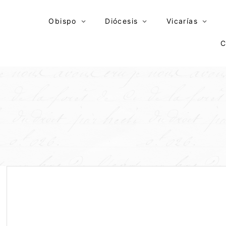
Skip
to
Obispo
Diócesis
Vicarías
content
C