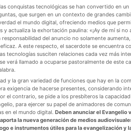
las conquistas tecnológicas se han convertido en un
untas, que surgen en un contexto de grandes cambio
 verdad el mundo digital, ofreciendo medios que perm
 y actualiza la exhortación paulina: «¡Ay de mí si no 
la responsabilidad del anuncio no solamente aumenta
icaz. A este respecto, el sacerdote se encuentra com
s tecnologías susciten relaciones cada vez más inte
 se verá llamado a ocuparse pastoralmente de este c
alabra.
dad y la gran variedad de funciones que hay en la co
era exigencia de hacerse presentes, considerando in
el contrario, se pide a los presbíteros la capacidad 
angelio, para ejercer su papel de animadores de com
s en el mundo digital.
Deben anunciar el Evangelio 
 aporta la nueva generación de medios audiovisuales
logo e instrumentos útiles para la evangelización y l