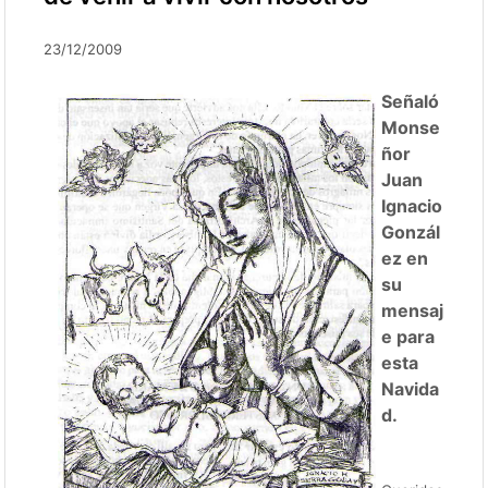
23/12/2009
Señaló
Monse
ñor
Juan
Ignacio
Gonzál
ez en
su
mensaj
e para
esta
Navida
d.