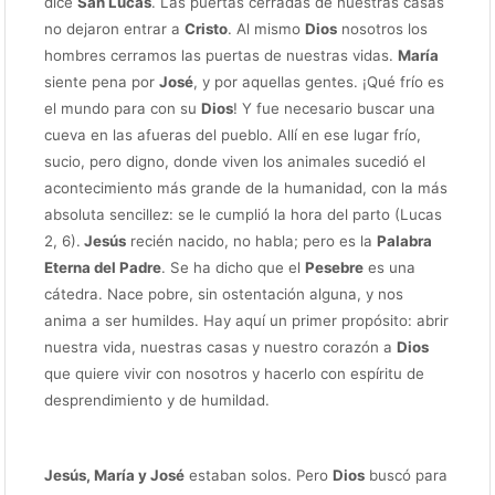
dice
San Lucas
. Las puertas cerradas de nuestras casas
no dejaron entrar a
Cristo
. Al mismo
Dios
nosotros los
hombres cerramos las puertas de nuestras vidas.
María
siente pena por
José
, y por aquellas gentes. ¡Qué frío es
el mundo para con su
Dios
! Y fue necesario buscar una
cueva en las afueras del pueblo. Allí en ese lugar frío,
sucio, pero digno, donde viven los animales sucedió el
acontecimiento más grande de la humanidad, con la más
absoluta sencillez: se le cumplió la hora del parto (Lucas
2, 6).
Jesús
recién nacido, no habla; pero es la
Palabra
Eterna del Padre
. Se ha dicho que el
Pesebre
es una
cátedra. Nace pobre, sin ostentación alguna, y nos
anima a ser humildes. Hay aquí un primer propósito: abrir
nuestra vida, nuestras casas y nuestro corazón a
Dios
que quiere vivir con nosotros y hacerlo con espíritu de
desprendimiento y de humildad.
Jesús, María y José
estaban solos. Pero
Dios
buscó para