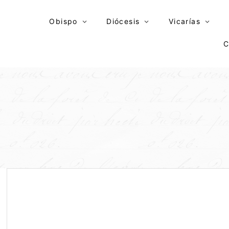
Skip
to
Obispo
Diócesis
Vicarías
content
C