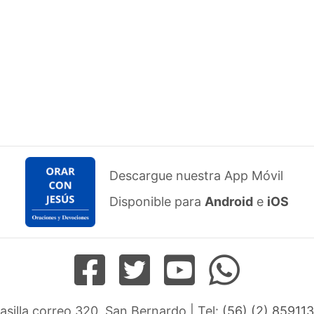
Descargue nuestra App Móvil
Disponible para
Android
e
iOS
Casilla correo 320, San Bernardo | Tel:
(56) (2) 859113