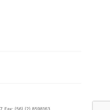
7
, Fax: (56) (2) 8598163