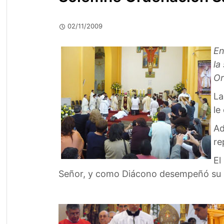
02/11/2009
En
la
Or
La
le
Ad
re
El
Señor, y como Diácono desempeñó su mi