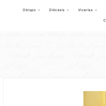
Skip
to
Obispo
Diócesis
Vicarías
content
C