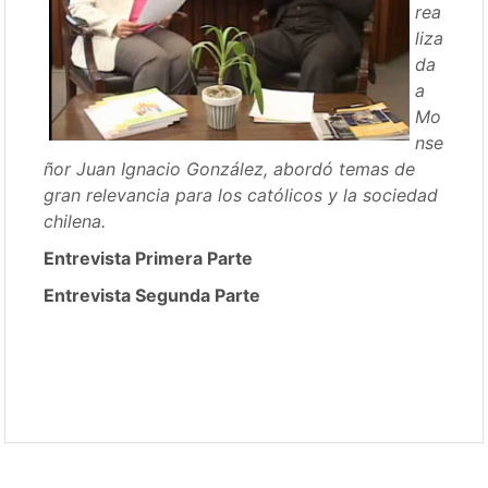
rea
liza
da
a
Mo
nse
ñor Juan Ignacio González, abordó temas de
gran relevancia para los católicos y la sociedad
chilena.
Entrevista Primera Parte
Entrevista Segunda Parte