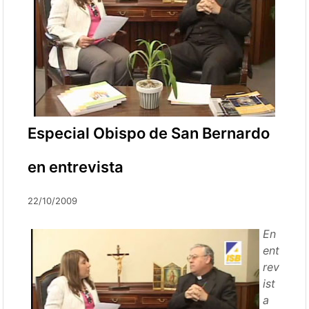
Especial Obispo de San Bernardo
en entrevista
22/10/2009
En
ent
rev
ist
a