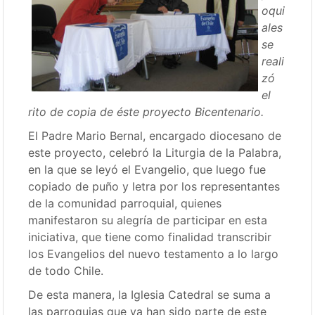
oqui
ales
se
reali
zó
el
rito de copia de éste proyecto Bicentenario.
El Padre Mario Bernal, encargado diocesano de
este proyecto, celebró la Liturgia de la Palabra,
en la que se leyó el Evangelio, que luego fue
copiado de puño y letra por los representantes
de la comunidad parroquial, quienes
manifestaron su alegría de participar en esta
iniciativa, que tiene como finalidad transcribir
los Evangelios del nuevo testamento a lo largo
de todo Chile.
De esta manera, la Iglesia Catedral se suma a
las parroquias que ya han sido parte de este