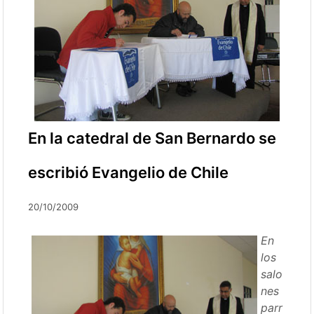
En la catedral de San Bernardo se
escribió Evangelio de Chile
20/10/2009
En
los
salo
nes
parr