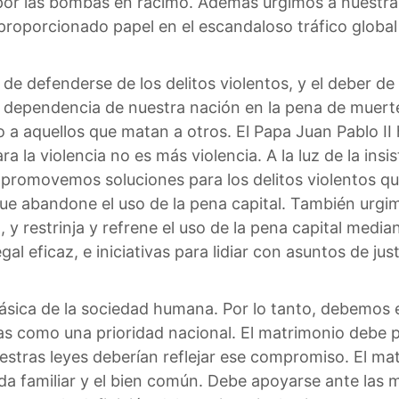
or las bombas en racimo. Además urgimos a nuestra
sproporcionado papel en el escandaloso tráfico global
 de defenderse de los delitos violentos, y el deber de
te dependencia de nuestra nación en la pena de muert
a aquellos que matan a otros. El Papa Juan Pablo II
ara la violencia no es más violencia. A la luz de la in
romovemos soluciones para los delitos violentos que 
e abandone el uso de la pena capital. También urgim
, y restrinja y refrene el uso de la pena capital med
al eficaz, e iniciativas para lidiar con asuntos de justi
 básica de la sociedad humana. Por lo tanto, debemos 
lias como una prioridad nacional. El matrimonio deb
estras leyes deberían reflejar ese compromiso. El ma
da familiar y el bien común. Debe apoyarse ante las 