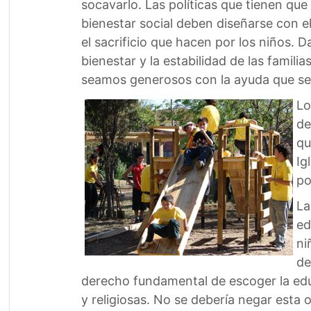
socavarlo. Las políticas que tienen que 
bienestar social deben diseñarse con e
el sacrificio que hacen por los niños.
bienestar y la estabilidad de las famili
seamos generosos con la ayuda que se o
Lo
de
qu
Ig
po
La
ed
ni
de
derecho fundamental de escoger la edu
y religiosas. No se debería negar esta