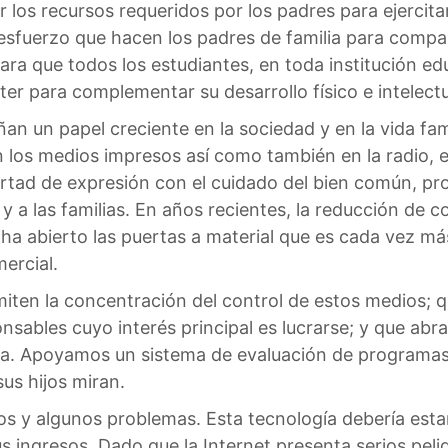
 los recursos requeridos por los padres para ejercita
l esfuerzo que hacen los padres de familia para compa
ra que todos los estudiantes, en toda institución ed
ter para complementar su desarrollo físico e intelectu
un papel creciente en la sociedad y en la vida famil
os medios impresos así como también en la radio, en l
ibertad de expresión con el cuidado del bien común, 
y a las familias. En años recientes, la reducción de
ha abierto las puertas a material que es cada vez má
ercial.
iten la concentración del control de estos medios; 
ponsables cuyo interés principal es lucrarse; y que a
osa. Apoyamos un sistema de evaluación de programas 
sus hijos miran.
s y algunos problemas. Esta tecnología debería estar
ingresos. Dado que la Internet presenta serios peligr