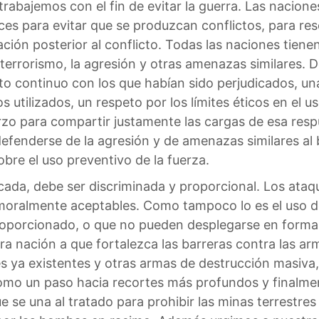
rabajemos con el fin de evitar la guerra. Las nacione
s para evitar que se produzcan conflictos, para reso
ción posterior al conflicto. Todas las naciones tiene
terrorismo, la agresión y otras amenazas similares. 
o continuo con los que habían sido perjudicados, una
 utilizados, un respeto por los límites éticos en el u
uerzo para compartir justamente las cargas de esa resp
 defenderse de la agresión y de amenazas similares a
re el uso preventivo de la fuerza.
ficada, debe ser discriminada y proporcional. Los ataq
 moralmente aceptables. Como tampoco lo es el uso d
porcionado, o que no pueden desplegarse en forma qu
ra nación a que fortalezca las barreras contra las a
s ya existentes y otras armas de destrucción masiva, 
omo un paso hacia recortes más profundos y finalmen
se una al tratado para prohibir las minas terrestres 