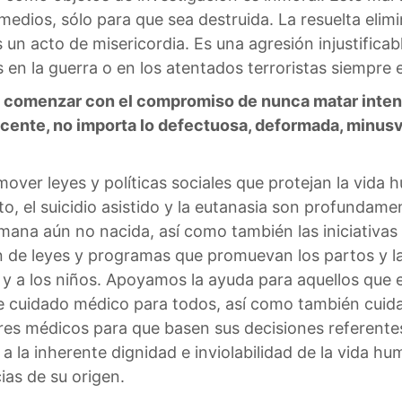
edios, sólo para que sea destruida. La resuelta elim
s un acto de misericordia. Es una agresión injustifica
s en la guerra o en los atentados terroristas siempre 
omenzar con el compromiso de nunca matar intencio
cente, no importa lo defectuosa, deformada, minus
mover leyes y políticas sociales que protejan la vida
rto, el suicidio asistido y la eutanasia son profundam
mana aún no nacida, así como también las iniciativas 
n de leyes y programas que promuevan los partos y la
 y a los niños. Apoyamos la ayuda para aquellos que
 cuidado médico para todos, así como también cuida
res médicos para que basen sus decisiones referentes 
 la inherente dignidad e inviolabilidad de la vida h
as de su origen.