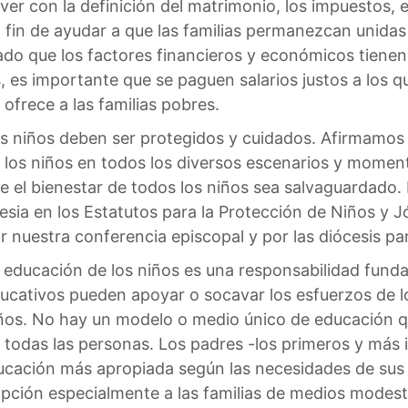
ver con la definición del matrimonio, los impuestos, el 
l fin de ayudar a que las familias permanezcan unida
 Dado que los factores financieros y económicos tiene
as, es importante que se paguen salarios justos a los 
frece a las familias pobres.
s niños deben ser protegidos y cuidados. Afirmamos
 los niños en todos los diversos escenarios y momen
e el bienestar de todos los niños sea salvaguardado. 
lesia en los Estatutos para la Protección de Niños y 
r nuestra conferencia episcopal y por las diócesis par
 educación de los niños es una responsabilidad fund
ucativos pueden apoyar o socavar los esfuerzos de lo
ños. No hay un modelo o medio único de educación q
 todas las personas. Los padres -los primeros y más
cación más apropiada según las necesidades de sus h
 opción especialmente a las familias de medios modes