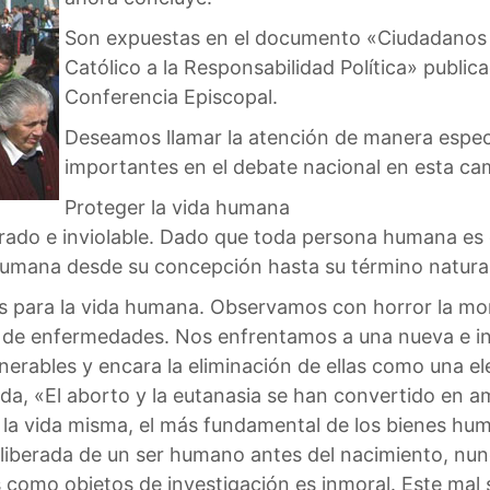
Son expuestas en el documento «Ciudadano
Católico a la Responsabilidad Política» public
Conferencia Episcopal.
Deseamos llamar la atención de manera espec
importantes en el debate nacional en esta ca
Proteger la vida humana
rado e inviolable. Dado que toda persona humana es
humana desde su concepción hasta su término natural
ara la vida humana. Observamos con horror la mortal
 de enfermedades. Nos enfrentamos a una nueva e ins
erables y encara la eliminación de ellas como una el
Vida, «El aborto y la eutanasia se han convertido en 
a vida misma, el más fundamental de los bienes huma
deliberada de un ser humano antes del nacimiento, nu
como objetos de investigación es inmoral. Este mal s