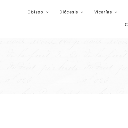
Skip
to
Obispo
Diócesis
Vicarías
content
C