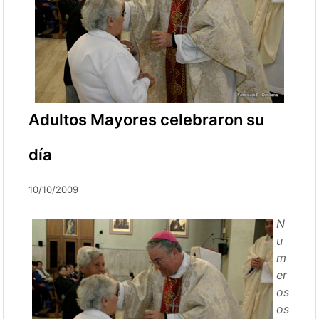
Adultos Mayores celebraron su
día
10/10/2009
N
u
m
er
os
os