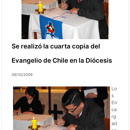
Se realizó la cuarta copia del
Evangelio de Chile en la Diócesis
09/10/2009
Lo
s
En
ca
rg
ad