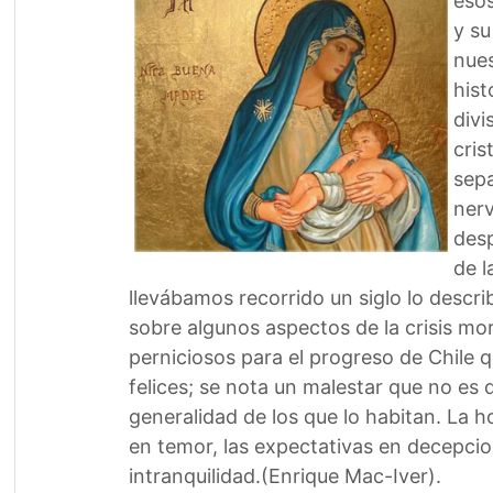
esos
y su
nues
hist
divi
cris
sepa
nerv
desp
de l
llevábamos recorrido un siglo lo describ
sobre algunos aspectos de la crisis mo
perniciosos para el progreso de Chile
felices; se nota un malestar que no es d
generalidad de los que lo habitan. La h
en temor, las expectativas en decepcio
intranquilidad.(Enrique Mac-Iver).