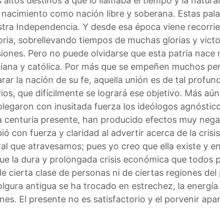
 altos destinos a que lo llamaba el tiempo y la natur
 nacimiento como nación libre y soberana. Estas pala
tra Independencia. Y desde esa época viene recorrie
oria, sobrellevando tiempos de muchas glorias y victori
siones. Pero no puede olvidarse que esta patria nace 
tiana y católica. Por más que se empeñen muchos pe
rar la nación de su fe, aquella unión es de tal profun
ios, que difícilmente se logrará ese objetivo. Más aún
legaron con inusitada fuerza los ideólogos agnóstico
a centuria presente, han producido efectos muy negat
ió con fuerza y claridad al advertir acerca de la crisi
ral que atravesamos; pues yo creo que ella existe y
 que la dura y prolongada crisis económica que todos
e cierta clase de personas ni de ciertas regiones del p
olgura antigua se ha trocado en estrechez, la energía 
nes. El presente no es satisfactorio y el porvenir a