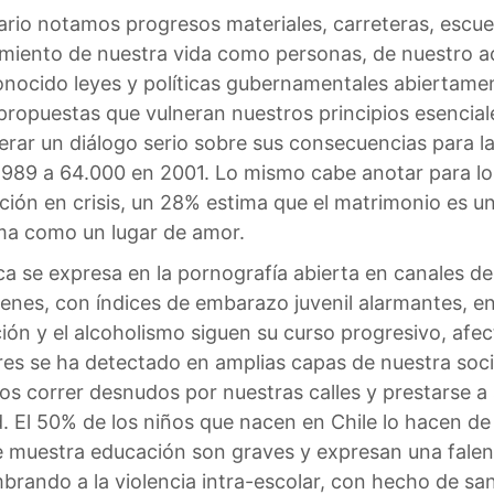
ario notamos progresos materiales, carreteras, escuela
iento de nuestra vida como personas, de nuestro act
ocido leyes y políticas gubernamentales abiertamente
propuestas que vulneran nuestros principios esencial
rar un diálogo serio sobre sus consecuencias para la
989 a 64.000 en 2001. Lo mismo cabe anotar para lo
ción en crisis, un 28% estima que el matrimonio es un
ma como un lugar de amor.
a se expresa en la pornografía abierta en canales de T
enes, con índices de embarazo juvenil alarmantes, en
ción y el alcoholismo siguen su curso progresivo, afe
res se ha detectado en amplias capas de nuestra soc
os correr desnudos por nuestras calles y prestarse a 
 El 50% de los niños que nacen en Chile lo hacen de 
e muestra educación son graves y expresan una fale
rando a la violencia intra-escolar, con hecho de sa