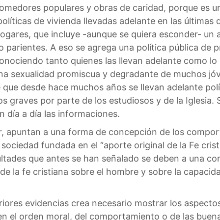
 comedores populares y obras de caridad, porque es u
políticas de vivienda llevadas adelante en las última
hogares, que incluye -aunque se quiera esconder- un 
parientes. A eso se agrega una política pública de p
onociendo tanto quienes las llevan adelante como lo e
na sexualidad promiscua y degradante de muchos jóven
e que desde hace muchos años se llevan adelante polí
 graves por parte de los estudiosos y de la Iglesia. S
 día a día las informaciones.
ir, apuntan a una forma de concepción de los compo
ociedad fundada en el “aporte original de la Fe cris
icultades que antes se han señalado se deben a una 
e la fe cristiana sobre el hombre y sobre la capacid
eriores evidencias crea necesario mostrar los aspecto
en el orden moral, del comportamiento o de las buen