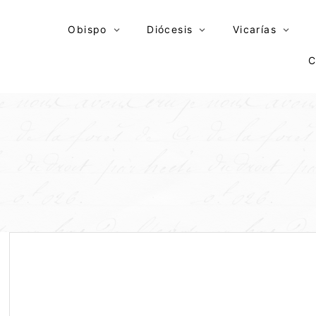
Skip
to
Obispo
Diócesis
Vicarías
content
C