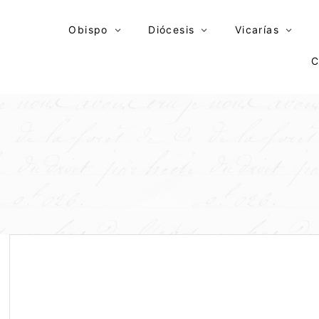
Skip
to
Obispo
Diócesis
Vicarías
content
C