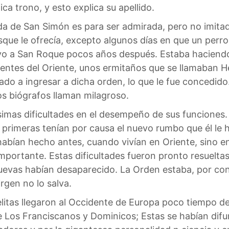
fica trono, y esto explica su apellido.
da de San Simón es para ser admirada, pero no imit
sque le ofrecía, excepto algunos días en que un perro
evo a San Roque pocos años después. Estaba haciend
edentes del Oriente, unos ermitaños que se llamaban
ado a ingresar a dicha orden, lo que le fue concedi
s biógrafos llaman milagroso.
simas dificultades en el desempeño de sus funciones. 
as primeras tenían por causa el nuevo rumbo que él l
habían hecho antes, cuando vivían en Oriente, sino e
mportante. Estas dificultades fueron pronto resueltas
uevas habían desaparecido. La Orden estaba, por con
rgen no lo salva.
litas llegaron al Occidente de Europa poco tiempo d
Los Franciscanos y Dominicos; Estas se habían difu