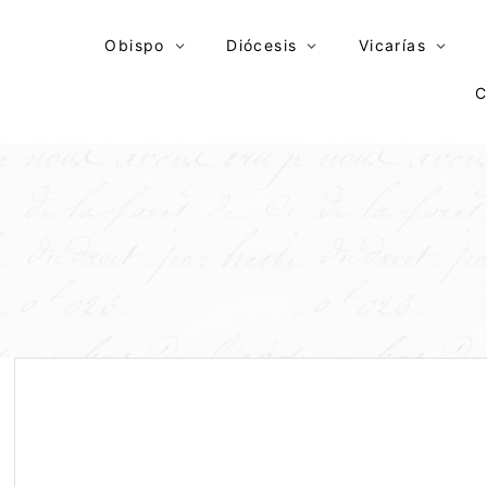
Skip
to
Obispo
Diócesis
Vicarías
content
C