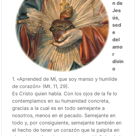
n de
Jes
ús,
sed
e
del
amo
r
divin
o
1. «Aprended de Mí, que soy manso y humilde
de corazón» (Mt. 11, 29).
Es Cristo quien habla. Con los ojos de la fe lo
contemplamos en su humanidad concreta,
gracias a la cual es en todo semejante a
nosotros, menos en el pecado. Semejante en
todo y, por consiguiente, semejante también en
el hecho de tener un corazón que le palpita en