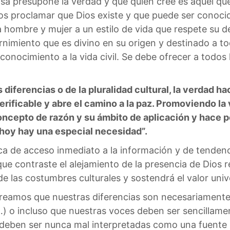
iosa presupone la verdad y que quien cree es aquel que 
os proclamar que Dios existe y que puede ser conocido
a hombre y mujer a un estilo de vida que respete su 
cernimiento que es divino en su origen y destinado a 
onocimiento a la vida civil. Se debe ofrecer a todos 
 diferencias o de la pluralidad cultural, la verdad 
rificable y abre el camino a la paz. Promoviendo la 
ncepto de razón y su ámbito de aplicación y hace po
e hoy hay una especial necesidad”.
ca de acceso inmediato a la información y de tendenc
ue contraste el alejamiento de la presencia de Dios re
a de las costumbres culturales y sostendrá el valor unive
“creamos que nuestras diferencias son necesariamente
 o incluso que nuestras voces deben ser sencillamente
deben ser nunca mal interpretadas como una fuente in