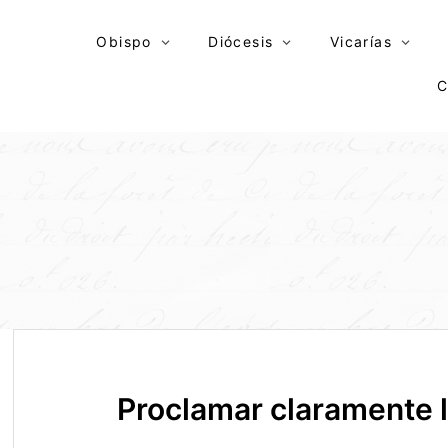
Skip
to
Obispo
Diócesis
Vicarías
content
C
Proclamar claramente 