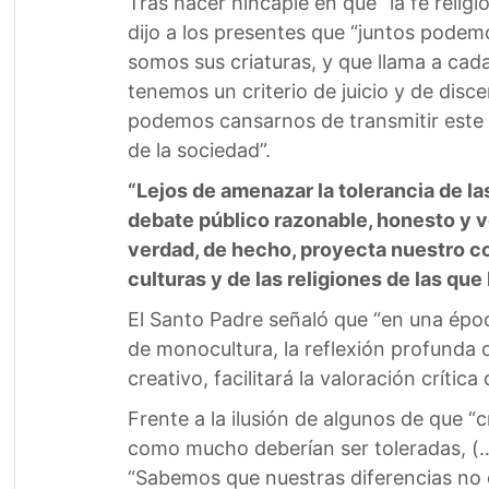
Tras hacer hincapié en que “la fe relig
dijo a los presentes que “juntos podem
somos sus criaturas, y que llama a cad
tenemos un criterio de juicio y de dis
podemos cansarnos de transmitir este c
de la sociedad”.
“Lejos de amenazar la tolerancia de las
debate público razonable, honesto y ve
verdad, de hecho, proyecta nuestro co
culturas y de las religiones de las qu
El Santo Padre señaló que “en una épo
de monocultura, la reflexión profunda q
creativo, facilitará la valoración crític
Frente a la ilusión de algunos de que 
como mucho deberían ser toleradas, (…)
“Sabemos que nuestras diferencias no 