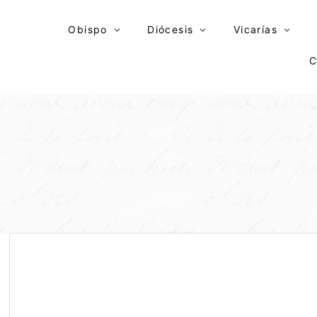
Skip
to
Obispo
Diócesis
Vicarías
content
C