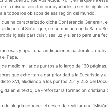
icho encuentro [de Aparecida. Ndr], en el que he est
en la misma solicitud por ayudarles a ser discípulos 
ta a todos los obispos de esa región del mundo.
que ha caracterizado dicha Conferencia General», el
 pidiendo al Señor que, en comunión con la Santa Sed
opia Iglesia particular, sea luz y aliento para una f
rosas y oportunas indicaciones pastorales, motivada
e el Papa.
de medio millar de puntos a lo largo de 130 páginas.
abras que exhortan a dar prioridad a la Eucaristía y a 
icto XVI, aludiendo a los puntos 251 y 252 del Doc
gida en el texto, de «reforzar la formación cristiana d
vo de alegría conocer el deseo de realizar una “Misió