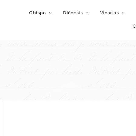
Skip
to
Obispo
Diócesis
Vicarías
content
C