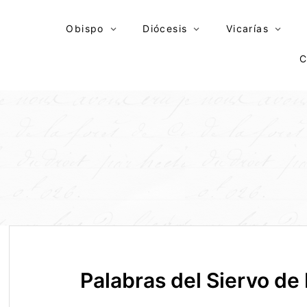
Skip
to
Obispo
Diócesis
Vicarías
content
C
Palabras del Siervo de D