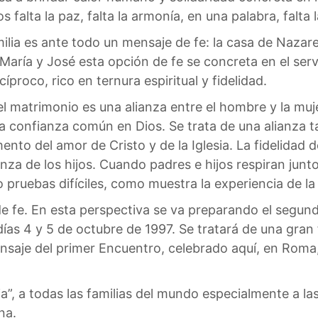
falta la paz, falta la armonía, en una palabra, falta la
ilia es ante todo un mensaje de fe: la casa de Nazar
aría y José esta opción de fe se concreta en el servic
proco, rico en ternura espiritual y fidelidad.
l matrimonio es una alianza entre el hombre y la muj
la confianza común en Dios. Se trata de una alianza t
ento del amor de Cristo y de la Iglesia. La fidelidad
anza de los hijos. Cuando padres e hijos respiran junt
o pruebas difíciles, como muestra la experiencia de la
e fe. En esta perspectiva se va preparando el segund
días 4 y 5 de octubre de 1997. Se tratará de una gran 
nsaje del primer Encuentro, celebrado aquí, en Roma,
a”, a todas las familias del mundo especialmente a la
na.