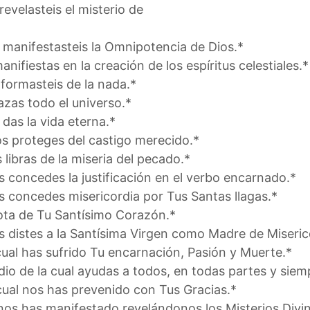
revelasteis el misterio de
s manifestasteis la Omnipotencia de Dios.*
anifiestas en la creación de los espíritus celestiales.*
 formasteis de la nada.*
azas todo el universo.*
 das la vida eterna.*
os proteges del castigo merecido.*
 libras de la miseria del pecado.*
s concedes la justificación en el verbo encarnado.*
os concedes misericordia por Tus Santas llagas.*
rota de Tu Santísimo Corazón.*
os distes a la Santísima Virgen como Madre de Miseric
 cual has sufrido Tu encarnación, Pasión y Muerte.*
dio de la cual ayudas a todos, en todas partes y siem
 cual nos has prevenido con Tus Gracias.*
e nos has manifestado revelándonos los Misterios Divi