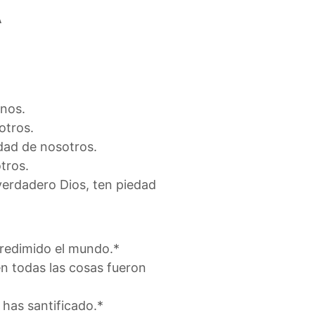
A
anos.
otros.
dad de nosotros.
tros.
 verdadero Dios, ten piedad
s redimido el mundo.*
en todas las cosas fueron
 has santificado.*