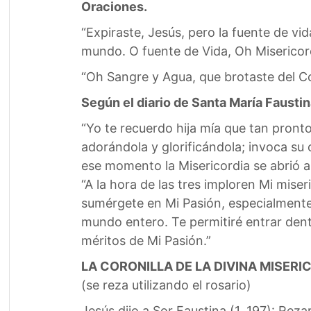
Oraciones.
“Expiraste, Jesús, pero la fuente de vi
mundo. O fuente de Vida, Oh Misericord
“Oh Sangre y Agua, que brotaste del C
Según el diario de Santa María Fausti
“Yo te recuerdo hija mía que tan pronto
adorándola y glorificándola; invoca s
ese momento la Misericordia se abrió 
“A la hora de las tres imploren Mi mis
sumérgete en Mi Pasión, especialmente
mundo entero. Te permitiré entrar dentr
méritos de Mi Pasión.”
LA CORONILLA DE LA DIVINA MISERI
(se reza utilizando el rosario)
Jesús dijo a Sor Faustina (1, 197): Reza