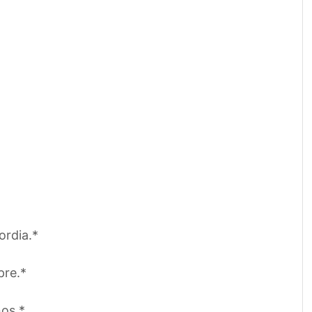
ordia.*
pre.*
nos.*