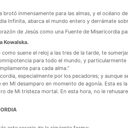
da brotó inmensamente para las almas, y el océano de 
ia Infinita, abarca el mundo entero y derrámate sob
orazón de Jesús como una Fuente de Misericordia par
na Kowalska.
 como suene el reloj a las tres de la tarde, te sumer
u omnipotencia para todo el mundo, y particularmente
ampliamente para cada alma.”
ericordia, especialmente por los pecadores; y aunque
 en MI desamparo en momento de agonía. Esta es la h
o de Mi tristeza mortal. En esta hora, no le rehusare
CORDIA
rás este rosario de la siguiente forma: