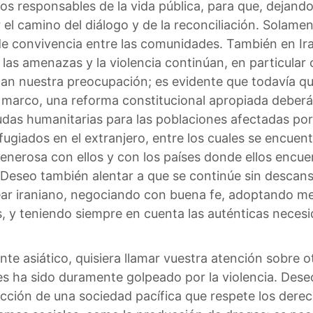
s responsables de la vida pública, para que, dejando 
l camino del diálogo y de la reconciliación. Solament
de convivencia entre las comunidades. También en Irak
 las amenazas y la violencia continúan, en particular 
man nuestra preocupación; es evidente que todavía q
te marco, una reforma constitucional apropiada deberá
das humanitarias para las poblaciones afectadas por l
fugiados en el extranjero, entre los cuales se encuent
enerosa con ellos y con los países donde ellos encue
Deseo también alentar a que se continúe sin descanso
lear iraniano, negociando con buena fe, adoptando m
s, y teniendo siempre en cuenta las auténticas neces
te asiático, quisiera llamar vuestra atención sobre ot
es ha sido duramente golpeado por la violencia. Deseo
ción de una sociedad pacífica que respete los derech