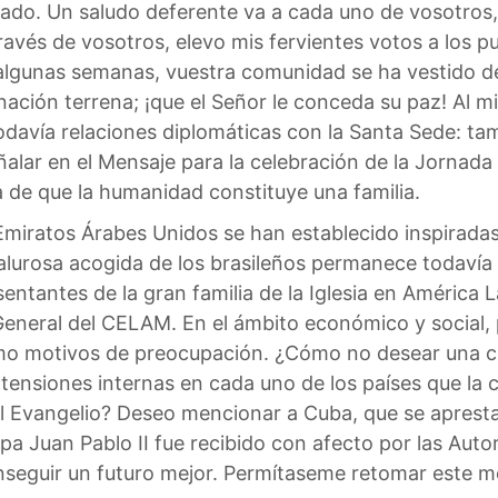
do. Un saludo deferente va a cada uno de vosotros, y
ravés de vosotros, elevo mis fervientes votos a los p
gunas semanas, vuestra comunidad se ha vestido de 
nación terrena; ¡que el Señor le conceda su paz! Al 
odavía relaciones diplomáticas con la Santa Sede: tamb
lar en el Mensaje para la celebración de la Jornada 
 de que la humanidad constituye una familia.
Emiratos Árabes Unidos se han establecido inspiradas 
calurosa acogida de los brasileños permanece todavía 
sentantes de la gran familia de la Iglesia en América L
General del CELAM. En el ámbito económico y social, 
mo motivos de preocupación. ¿Cómo no desear una co
e tensiones internas en cada uno de los países que 
el Evangelio? Deseo mencionar a Cuba, que se apresta 
pa Juan Pablo II fue recibido con afecto por las Aut
nseguir un futuro mejor. Permítaseme retomar este 