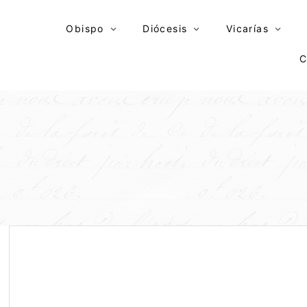
Skip
to
Obispo
Diócesis
Vicarías
content
C