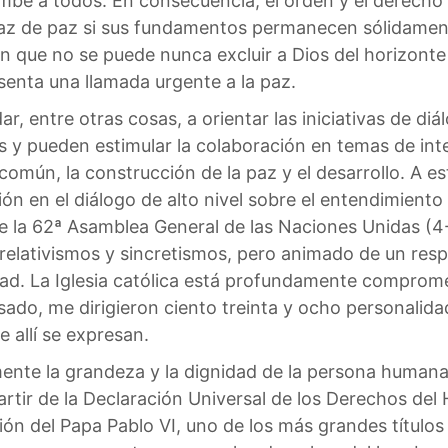
be a todos. En consecuencia, el orden y el derecho 
caz de paz si sus fundamentos permanecen sólidament
n que no se puede nunca excluir a Dios del horizonte 
senta una llamada urgente a la paz.
, entre otras cosas, a orientar las iniciativas de diálo
 y pueden estimular la colaboración en temas de int
omún, la construcción de la paz y el desarrollo. A es
ión en el diálogo de alto nivel sobre el entendimiento e
e la 62ª Asamblea General de las Naciones Unidas (4
 relativismos y sincretismos, pero animado de un resp
idad. La Iglesia católica está profundamente comprom
asado, me dirigieron ciento treinta y ocho personal
e allí se expresan.
mente la grandeza y la dignidad de la persona humana
artir de la Declaración Universal de los Derechos de
ón del Papa Pablo VI, uno de los más grandes títulos