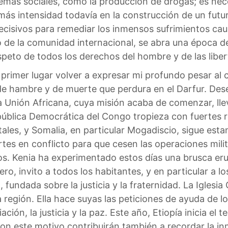
lemas sociales, como la producción de drogas; es nec
más intensidad todavía en la construcción de un futur
ecisivos para remediar los inmensos sufrimientos caus
de la comunidad internacional, se abra una época de 
speto de todos los derechos del hombre y de las libe
en primer lugar volver a expresar mi profundo pesar 
o de hambre y de muerte que perdura en el Darfur. De
a Unión Africana, cuya misión acaba de comenzar, lle
pública Democrática del Congo tropieza con fuertes r
ales, y Somalia, en particular Mogadiscio, sigue estand
es en conflicto para que cesen las operaciones militar
dos. Kenia ha experimentado estos días una brusca er
o, invito a todos los habitantes, y en particular a lo
 fundada sobre la justicia y la fraternidad. La Iglesia 
región. Ella hace suyas las peticiones de ayuda de l
ión, la justicia y la paz. Este año, Etiopía inicia el t
on este motivo contribuirán también a recordar la inm