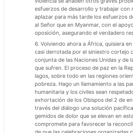
violencia se añaden otros graves prob
esfuerzos de desarrollo y trabajar con 
aplazar para más tarde los esfuerzos d
al Señor que en Myanmar, con el apoyo 
oposición, asegurando el verdadero re
6. Volviendo ahora a África, quisiera 
casi derrotada por el siniestro cortej
conjunta de las Naciones Unidas y de l
que sufren. El proceso de paz en la Re
lagos, sobre todo en las regiones orient
pobreza. Hago un llamamiento a las part
humanitaria y los civiles sean respeta
exhortación de los Obispos del 2 de ener
través del diálogo una solución pacífica,
gemidos de dolor que se elevan en esta 
compromete para favorecer la reconciliac
de que las celebraciones organizadas c