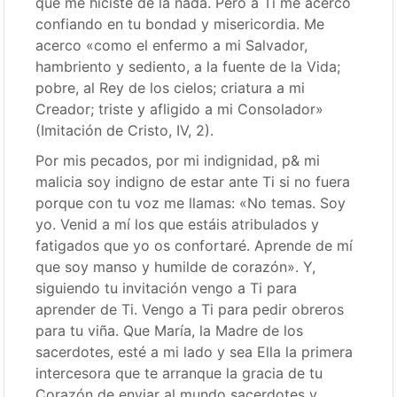
que me hiciste de la nada. Pero a Ti me acerco
confiando en tu bondad y misericordia. Me
acerco «como el enfermo a mi Salvador,
hambriento y sediento, a la fuente de la Vida;
pobre, al Rey de los cielos; criatura a mi
Creador; triste y afligido a mi Consolador»
(Imitación de Cristo, IV, 2).
Por mis pecados, por mi indignidad, p& mi
malicia soy indigno de estar ante Ti si no fuera
porque con tu voz me llamas: «No temas. Soy
yo. Venid a mí los que estáis atribulados y
fatigados que yo os confortaré. Aprende de mí
que soy manso y humilde de corazón». Y,
siguiendo tu invitación vengo a Ti para
aprender de Ti. Vengo a Ti para pedir obreros
para tu viña. Que María, la Madre de los
sacerdotes, esté a mi lado y sea Ella la primera
intercesora que te arranque la gracia de tu
Corazón de enviar al mundo sacerdotes y