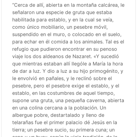
“Cerca de allí, abierta en la montaña calcárea, le
señalaron una especie de gruta que estaba
habilitada para establo, y en la cual se veía,
como único mobiliario, un pesebre móvil,
suspendido en el muro, o colocado en el suelo,
para echar en él comida a los animales. Tal es el
refugio que pudieron encontrar en su penoso
viaje los dos aldeanos de Nazaret. «Y sucedió
que mientras estaban allí llególe a María la hora
de dar a luz. Y dio a luz a su hijo primogénito, y
le envolvió en pañales, y le reclinó sobre el
pesebre, pero el pesebre exige el establo, y el
establo, en las costumbres de aquel tiempo,
supone una gruta, una pequeña caverna, abierta
en una colina cercana a la población. Un
albergue pobre, destartalado y lleno de
telarañas fue el primer palacio dé Jesús en la
tierra; un pesebre sucio, su primera cuna; un
asno y un buey, según la vieja tradición, de la