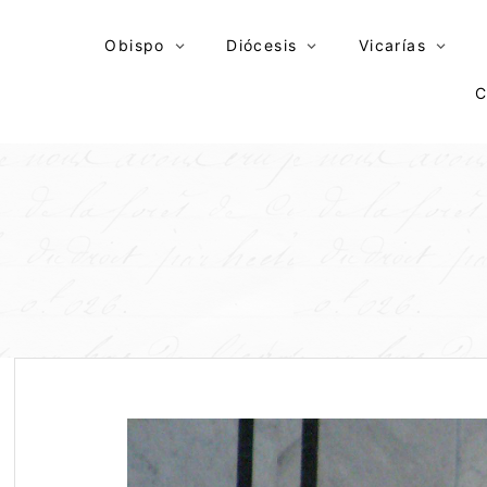
Skip
to
Obispo
Diócesis
Vicarías
content
C