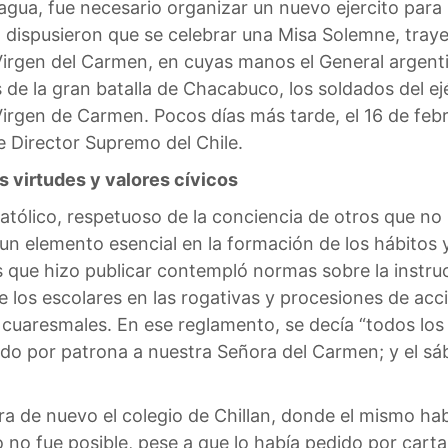
gua, fue necesario organizar un nuevo ejercito para
s, dispusieron que se celebrar una Misa Solemne, tra
Virgen del Carmen, en cuyas manos el General argent
 de la gran batalla de Chacabuco, los soldados del ej
 Virgen de Carmen. Pocos días más tarde, el 16 de feb
 Director Supremo del Chile.
s virtudes y valores cívicos
 católico, respetuoso de la conciencia de otros que n
 un elemento esencial en la formación de los hábitos y
 que hizo publicar contempló normas sobre la instrucc
e los escolares en las rogativas y procesiones de acc
 cuaresmales. En ese reglamento, se decía “todos los dí
endo por patrona a nuestra Señora del Carmen; y el sáb
ra de nuevo el colegio de Chillan, donde el mismo ha
o no fue posible, pese a que lo había pedido por carta