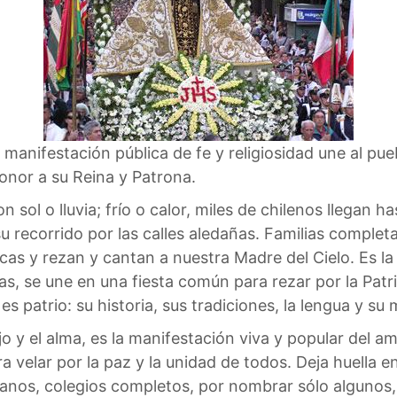
anifestación pública de fe y religiosidad une al pueb
honor a su Reina y Patrona.
sol o lluvia; frío o calor, miles de chilenos llegan ha
recorrido por las calles aledañas. Familias completas
icas y rezan y cantan a nuestra Madre del Cielo. Es la
as, se une en una fiesta común para rezar por la Patr
es patrio: su historia, sus tradiciones, la lengua y s
o y el alma, es la manifestación viva y popular del am
a velar por la paz y la unidad de todos. Deja huella e
anos, colegios completos, por nombrar sólo algunos,