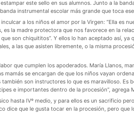
o estampar este sello en sus alumnos. Junto a la band
 banda instrumental escolar más grande que toca ese
inculcar a los niños el amor por la Virgen: “Ella es n
es la madre protectora que nos favorece en la relació
ue son chiquititos”. Y ellos lo han aceptado así, ya 
les, a las que asisten libremente, o la misma procesi
 labor que cumplen los apoderados. María Llanos, mam
las mamás se encargan de que los niños vayan ordenad
 también son instructores lo que es maravilloso. Es b
ícipes e importantes dentro de la procesión”, agrega 
ico hasta IVº medio, y para ellos es un sacrificio per
co dice que le gusta tocar en la procesión, pero que