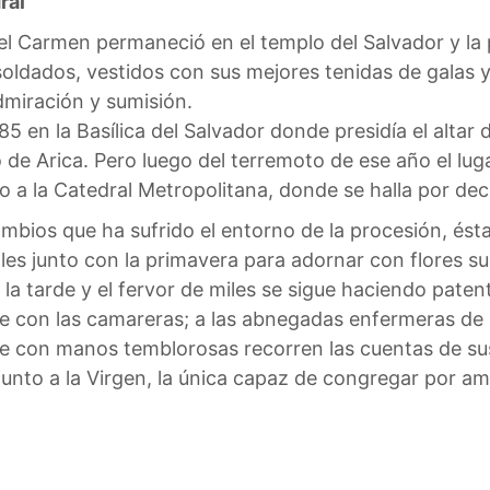
ral
 Carmen permaneció en el templo del Salvador y la pr
soldados, vestidos con sus mejores tenidas de galas 
dmiración y sumisión.
5 en la Basílica del Salvador donde presidía el altar 
 de Arica. Pero luego del terremoto de ese año el l
 a la Catedral Metropolitana, donde se halla por dec
ambios que ha sufrido el entorno de la procesión, ést
lles junto con la primavera para adornar con flores s
 la tarde y el fervor de miles se sigue haciendo paten
te con las camareras; a las abnegadas enfermeras de la
ue con manos temblorosas recorren las cuentas de sus
junto a la Virgen, la única capaz de congregar por a