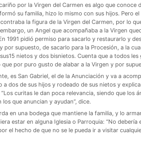
el cariño por la Virgen del Carmen es algo que conoc
 formó su familia, hizo lo mismo con sus hijos. Pero 
ncontraba la figura de la Virgen del Carmen, por lo qu
n embargo, un Angel que acompañaba a la Virgen que
 En 1991 pidió permiso para sacarlo y restaurarlo y des
por supuesto, de sacarlo para la Procesión, a la cual
us15 nietos y dos bisnietos. Cuenta que a todos les g
que por puro gusto de alabar a la Virgen y por supue
e, es San Gabriel, el de la Anunciación y va a acomp
 a dos de sus hijos y rodeado de sus nietos y explica
: “Los curitas le dan poca relevancia, siendo que los
n los que anuncian y ayudan”, dice.
arda en una bodega que mantiene la familia, y lo arma
diera estar en alguna Iglesia o Parroquia: “No deberí
por el hecho de que no se le pueda ir a visitar cualqu