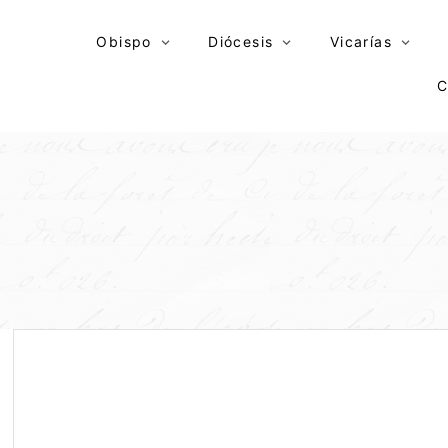
Skip
to
Obispo
Diócesis
Vicarías
content
C