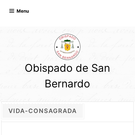
Skip
to
Menu
content
Obispado de San
Bernardo
VIDA-CONSAGRADA