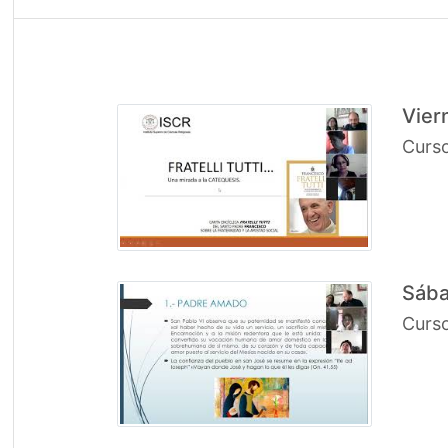
Vier
Curs
Sába
Curs