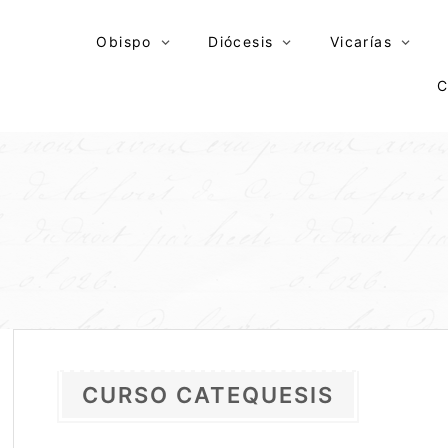
Skip
to
Obispo
Diócesis
Vicarías
content
C
CURSO CATEQUESIS