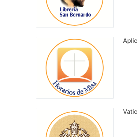
Apli
Vati