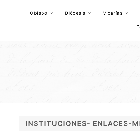
Skip
to
Obispo
Diócesis
Vicarías
content
C
INSTITUCIONES- ENLACES-M