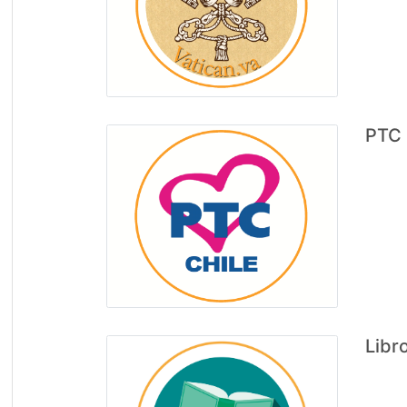
PTC
Libr