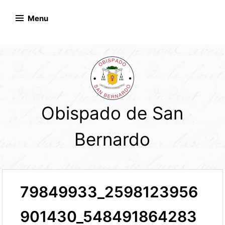
Skip
to
Menu
content
Obispado de San
Bernardo
79849933_2598123956
901430_548491864283