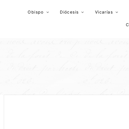
Skip
to
Obispo
Diócesis
Vicarías
content
C