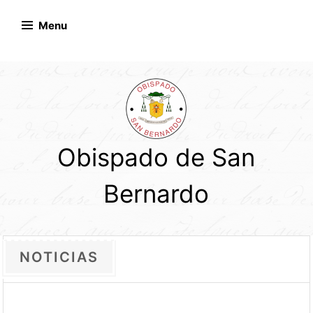
Skip
to
Menu
content
Obispado de San
Bernardo
NOTICIAS