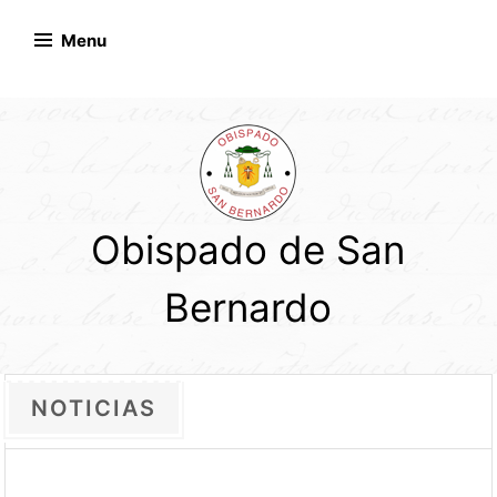
Skip
to
Menu
content
Obispado de San
Bernardo
NOTICIAS