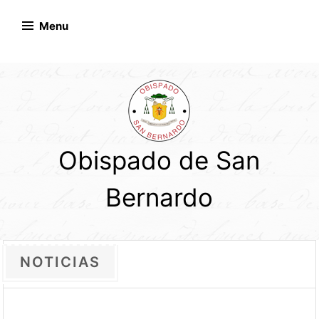
Skip
to
Menu
content
Obispado de San
Bernardo
NOTICIAS