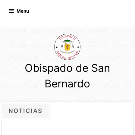
Skip
to
Menu
content
Obispado de San
Bernardo
NOTICIAS