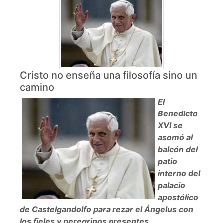
Cristo no enseña una filosofía sino un
camino
El
Benedicto
XVI se
asomó al
balcón del
patio
interno del
palacio
apostólico
de Castelgandolfo para rezar el Ángelus con
los fieles y peregrinos presentes.