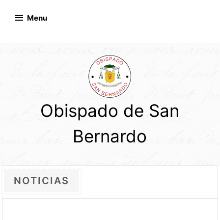
Skip
to
Menu
content
Obispado de San
Bernardo
NOTICIAS