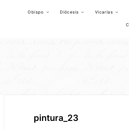
Skip
to
Obispo
Diócesis
Vicarías
content
C
pintura_23